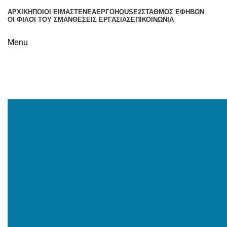
ΑΡΧΙΚΉ
ΠΟΙΟΙ ΕΊΜΑΣΤΕ
ΝΈΑ
ΈΡΓΟ
HOUSE2
ΣΤΑΘΜΌΣ ΕΦΉΒΩΝ
ΟΙ ΦΊΛΟΙ ΤΟΥ ΣΜΑΝ
ΘΈΣΕΙΣ ΕΡΓΑΣΊΑΣ
ΕΠΙΚΟΙΝΩΝΊΑ
Menu