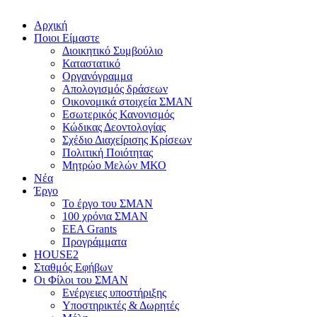
Αρχική
Ποιοι Είμαστε
Διοικητικό Συμβούλιο
Καταστατικό
Οργανόγραμμα
Απολογισμός δράσεων
Οικονομικά στοιχεία ΣΜΑΝ
Εσωτερικός Κανονισμός
Κώδικας Δεοντολογίας
Σχέδιο Διαχείρισης Κρίσεων
Πολιτική Ποιότητας
Μητρώο Μελών ΜΚΟ
Νέα
Έργο
Το έργο του ΣΜΑΝ
100 χρόνια ΣΜΑΝ
EEA Grants
Προγράμματα
HOUSE2
Σταθμός Εφήβων
Οι Φίλοι του ΣΜΑΝ
Ενέργειες υποστήριξης
Υποστηρικτές & Δωρητές