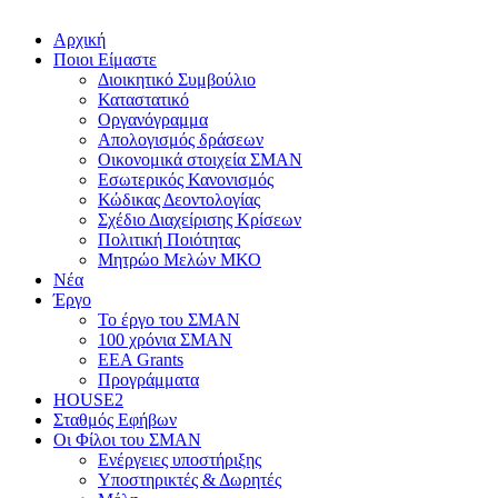
Αρχική
Ποιοι Είμαστε
Διοικητικό Συμβούλιο
Καταστατικό
Οργανόγραμμα
Απολογισμός δράσεων
Οικονομικά στοιχεία ΣΜΑΝ
Εσωτερικός Κανονισμός
Κώδικας Δεοντολογίας
Σχέδιο Διαχείρισης Κρίσεων
Πολιτική Ποιότητας
Μητρώο Μελών ΜΚΟ
Νέα
Έργο
Το έργο του ΣΜΑΝ
100 χρόνια ΣΜΑΝ
EEA Grants
Προγράμματα
HOUSE2
Σταθμός Εφήβων
Οι Φίλοι του ΣΜΑΝ
Ενέργειες υποστήριξης
Υποστηρικτές & Δωρητές