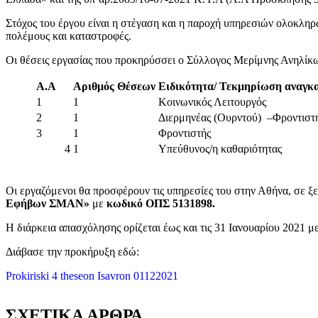
Στόχος του έργου είναι η στέγαση και η παροχή υπηρεσιών ολοκληρ
πολέμους και καταστροφές.
Οι θέσεις εργασίας που προκηρύσσει ο Σύλλογος Μερίμνης Ανηλίκω
Α.Α
Αριθμός Θέσεων
Ειδικότητα/ Τεκμηρίωση αναγκ
1
1
Κοινωνικός Λειτουργός
2
1
Διερμηνέας (Ουρντού) –Φροντιστ
3
1
Φροντιστής
4
1
Υπεύθυνoς/η καθαριότητας
Οι εργαζόμενοι θα προσφέρουν τις υπηρεσίες του στην Αθήνα, σε ξε
Εφήβων ΣΜΑΝ»
με
κωδικό ΟΠΣ 5131898.
Η διάρκεια απασχόλησης ορίζεται έως και τις 31 Ιανουαρίου 2021 μ
Διάβασε την προκήρυξη εδώ:
Prokiriski 4 theseon Isavron 01122021
ΣΧΕΤΙΚΑ ΑΡΘΡΑ