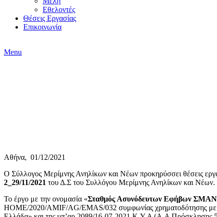
Μέλη
Εθελοντές
Θέσεις Εργασίας
Επικοινωνία
Menu
Θέσεις Εργασίας
Αθήνα, 01/12/2021
Ο Σύλλογος Μερίμνης Ανηλίκων και Νέων προκηρύσσει θέσεις εργα
2_29/11/2021
του Δ.Σ του Συλλόγου Μερίμνης Ανηλίκων και Νέων.
Το έργο με την ονομασία «
Σταθμός Ασυνόδευτων Εφήβων ΣΜΑ
HOME/2020/AMIF/AG/EMAS/032 συμφωνίας χρηματοδότησης με την
Ελλάδα» και της υπ’αρ.2089/16-07-2021 Κ.Υ.Α (Α.Α Πρόσκλησης 5