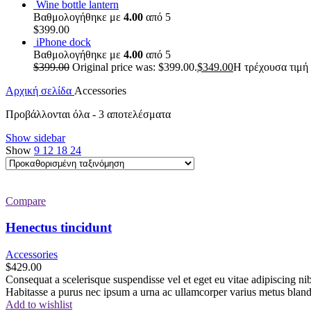
Wine bottle lantern
Βαθμολογήθηκε με
4.00
από 5
$
399.00
iPhone dock
Βαθμολογήθηκε με
4.00
από 5
$
399.00
Original price was: $399.00.
$
349.00
Η τρέχουσα τιμή 
Αρχική σελίδα
Accessories
Προβάλλονται όλα - 3 αποτελέσματα
Show sidebar
Show
9
12
18
24
Compare
Henectus tincidunt
Accessories
$
429.00
Consequat a scelerisque suspendisse vel et eget eu vitae adipiscing n
Habitasse a purus nec ipsum a urna ac ullamcorper varius metus bland
Add to wishlist