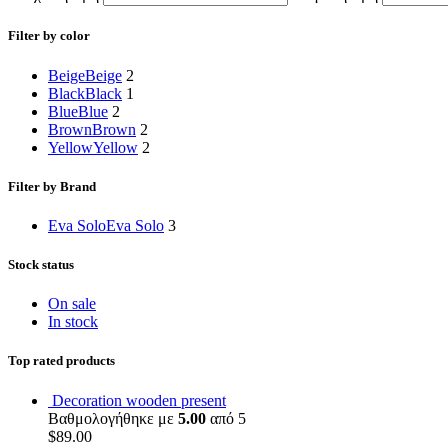
Filter by color
Beige
Beige
2
Black
Black
1
Blue
Blue
2
Brown
Brown
2
Yellow
Yellow
2
Filter by Brand
Eva Solo
Eva Solo
3
Stock status
On sale
In stock
Top rated products
Decoration wooden present
Βαθμολογήθηκε με
5.00
από 5
$
89.00