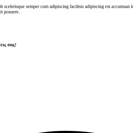
ibh scelerisque semper cum adipiscing facilisis adipiscing est accumsa
it posuere.
εις σας!