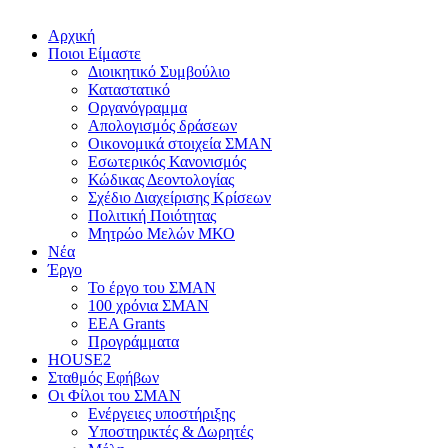
Αρχική
Ποιοι Είμαστε
Διοικητικό Συμβούλιο
Καταστατικό
Οργανόγραμμα
Απολογισμός δράσεων
Οικονομικά στοιχεία ΣΜΑΝ
Εσωτερικός Κανονισμός
Κώδικας Δεοντολογίας
Σχέδιο Διαχείρισης Κρίσεων
Πολιτική Ποιότητας
Μητρώο Μελών ΜΚΟ
Νέα
Έργο
Το έργο του ΣΜΑΝ
100 χρόνια ΣΜΑΝ
EEA Grants
Προγράμματα
HOUSE2
Σταθμός Εφήβων
Οι Φίλοι του ΣΜΑΝ
Ενέργειες υποστήριξης
Υποστηρικτές & Δωρητές