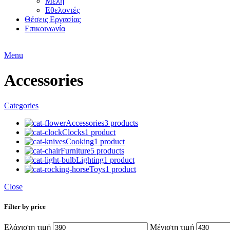
Μέλη
Εθελοντές
Θέσεις Εργασίας
Επικοινωνία
Menu
Accessories
Categories
Accessories
3 products
Clocks
1 product
Cooking
1 product
Furniture
5 products
Lighting
1 product
Toys
1 product
Close
Filter by price
Ελάχιστη τιμή
Μέγιστη τιμή