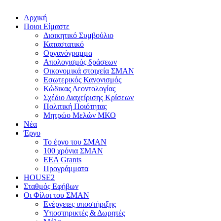
Αρχική
Ποιοι Είμαστε
Διοικητικό Συμβούλιο
Καταστατικό
Οργανόγραμμα
Απολογισμός δράσεων
Οικονομικά στοιχεία ΣΜΑΝ
Εσωτερικός Κανονισμός
Κώδικας Δεοντολογίας
Σχέδιο Διαχείρισης Κρίσεων
Πολιτική Ποιότητας
Μητρώο Μελών ΜΚΟ
Νέα
Έργο
Το έργο του ΣΜΑΝ
100 χρόνια ΣΜΑΝ
EEA Grants
Προγράμματα
HOUSE2
Σταθμός Εφήβων
Οι Φίλοι του ΣΜΑΝ
Ενέργειες υποστήριξης
Υποστηρικτές & Δωρητές