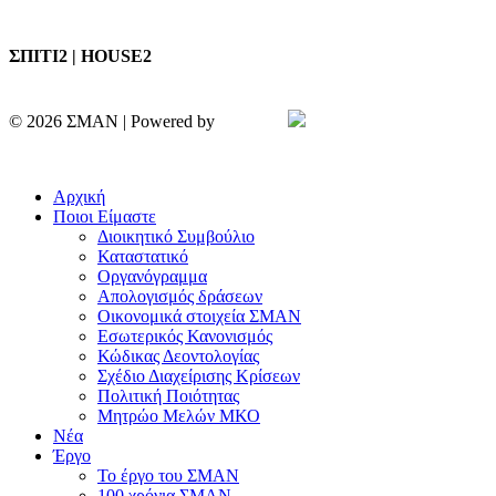
ΣΠΙΤΙ2 | HOUSE2
© 2026 ΣΜΑΝ | Powered by
Aboutnet
Πολιτική Απορρήτου | Cookies
Αρχική
Ποιοι Είμαστε
Διοικητικό Συμβούλιο
Καταστατικό
Οργανόγραμμα
Απολογισμός δράσεων
Οικονομικά στοιχεία ΣΜΑΝ
Εσωτερικός Κανονισμός
Κώδικας Δεοντολογίας
Σχέδιο Διαχείρισης Κρίσεων
Πολιτική Ποιότητας
Μητρώο Μελών ΜΚΟ
Νέα
Έργο
Το έργο του ΣΜΑΝ
100 χρόνια ΣΜΑΝ