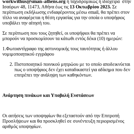
workwithus
@
sman
–
athens
.
org
ή ταχυδρομικώς ή ιδιόχειρα στην
Ισαύρων 48, 11473, Αθήνα έως τις
13 Οκτωβρίου 2023.
Σε
περίπτωση εκδήλωσης ενδιαφέροντος μέσω email, θα πρέπει στον
τίτλο να αναφέρεται η θέση εργασίας για την οποία ο υποψήφιος
υποβάλει την αίτησή του.
Σε περίπτωση που τους ζητηθεί, οι υποψήφιοι θα πρέπει να
μπορούν να προσκομίσουν τα κάτωθι εντός δέκα (10) ημερών:
1.Φωτοαντίγραφο της αστυνομικής τους ταυτότητας ή άλλου
νομιμοποιητικού εγγράφου
Πιστοποιητικό ποινικού μητρώου με το οποίο αποδεικνύεται
πως ο υποψήφιος δεν έχει καταδικαστεί για αδίκημα που δεν
επιτρέπει την ανάληψη των καθηκόντων.
Ανάρτηση πινάκων και Υποβολή Ενστάσεων
Οι αιτήσεις των υποψηφίων θα εξεταστούν από την Επιτροπή
Προσλήψεων και θα προσκληθεί σε συνέντευξη περιορισμένος
αριθμός υποψηφίων.