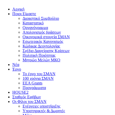
Αρχική
Ποιοι Είμαστε
Διοικητικό Συμβούλιο
Καταστατικό
Οργανόγραμμα
Απολογισμός δράσεων
Οικονομικά στοιχεία ΣΜΑΝ
Εσωτερικός Κανονισμός
Κώδικας Δεοντολογίας
Σχέδιο Διαχείρισης Κρίσεων
Πολιτική Ποιότητας
Μητρώο Μελών ΜΚΟ
Νέα
Έργο
Το έργο του ΣΜΑΝ
100 χρόνια ΣΜΑΝ
EEA Grants
Προγράμματα
HOUSE2
Σταθμός Εφήβων
Οι Φίλοι του ΣΜΑΝ
Ενέργειες υποστήριξης
Υποστηρικτές & Δωρητές