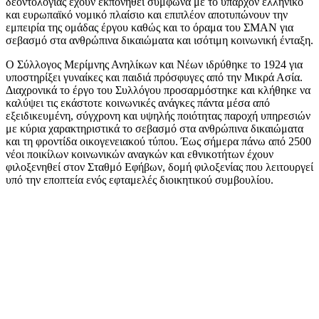
δεοντολογίας έχουν εκπονηθεί σύμφωνα με το υπάρχον ελληνικό
και ευρωπαϊκό νομικό πλαίσιο και επιπλέον αποτυπώνουν την
εμπειρία της ομάδας έργου καθώς και το όραμα του ΣΜΑΝ για
σεβασμό στα ανθρώπινα δικαιώματα και ισότιμη κοινωνική ένταξη.
Ο Σύλλογος Μερίμνης Ανηλίκων και Νέων ιδρύθηκε το 1924 για
υποστηρίξει γυναίκες και παιδιά πρόσφυγες από την Μικρά Ασία.
Διαχρονικά το έργο του Συλλόγου προσαρμόστηκε και κλήθηκε να
καλύψει τις εκάστοτε κοινωνικές ανάγκες πάντα μέσα από
εξειδικευμένη, σύγχρονη και υψηλής ποιότητας παροχή υπηρεσιών
με κύρια χαρακτηριστικά το σεβασμό στα ανθρώπινα δικαιώματα
και τη φροντίδα οικογενειακού τύπου. Έως σήμερα πάνω από 2500
νέοι ποικίλων κοινωνικών αναγκών και εθνικοτήτων έχουν
φιλοξενηθεί στον Σταθμό Εφήβων, δομή φιλοξενίας που λειτουργεί
υπό την εποπτεία ενός εφταμελές διοικητικού συμβουλίου.