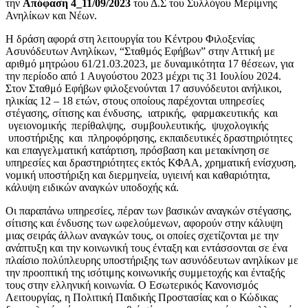
την
Απόφαση 4_11/09/2023
του Δ.Σ του Συλλόγου Μερίμνης
Ανηλίκων και Νέων.
Η δράση αφορά στη λειτουργία του Κέντρου Φιλοξενίας
Ασυνόδευτων Ανηλίκων, “Σταθμός Εφήβων” στην Αττική με
αριθμό μητρώου 61/21.03.2023, με δυναμικότητα 17 θέσεων, για
την περίοδο από 1 Αυγούστου 2023 μέχρι τις 31 Ιουλίου 2024.
Στον Σταθμό Εφήβων φιλοξενούνται 17 ασυνόδευτοι ανήλικοι,
ηλικίας 12 – 18 ετών, στους οποίους παρέχονται υπηρεσίες
στέγασης, σίτισης και ένδυσης, ιατρικής, φαρμακευτικής και
υγειονομικής περίθαλψης, συμβουλευτικής, ψυχολογικής
υποστήριξης και πληροφόρησης, εκπαιδευτικές δραστηριότητες
και επαγγελματική κατάρτιση, πρόσβαση και μετακίνηση σε
υπηρεσίες και δραστηριότητες εκτός ΚΦΑΑ, χρηματική ενίσχυση,
νομική υποστήριξη και διερμηνεία, υγιεινή και καθαριότητα,
κάλυψη ειδικών αναγκών υποδοχής κά.
Οι παραπάνω υπηρεσίες, πέραν των βασικών αναγκών στέγασης,
σίτισης και ένδυσης των ωφελούμενων, αφορούν στην κάλυψη
μιας σειράς άλλων αναγκών τους, οι οποίες σχετίζονται με την
ανάπτυξη και την κοινωνική τους ένταξη και εντάσσονται σε ένα
πλαίσιο πολύπλευρης υποστήριξης των ασυνόδευτων ανηλίκων με
την προοπτική της ισότιμης κοινωνικής συμμετοχής και ένταξής
τους στην ελληνική κοινωνία. Ο Εσωτερικός Κανονισμός
Λειτουργίας, η Πολιτική Παιδικής Προστασίας και ο Κώδικας