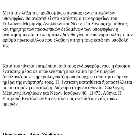
Μετά την λήξη της προθεσμίας ο πίνακας των επιτυχόντων
υποψηφίων θα αναρτηθεί στο κατάστημα των γραφείων του
Συλλόγου Μερίμνης Ανηλίκων και Νέων. Για λόγους εχεμύθειας
και τήρησης των προσωπικών δεδομένων των υποψηφίων η
ανάρτηση των αποτελεσμάτων δεν θα γίνεται επώνυμα αλλά με τον
αριθμό πρωτοκόλλου που έλαβε η αίτηση τους κατά την υποβολή
της.
Κατά του πίνακα επιτρέπεται από τους ενδιαφερόμενους η άσκηση
ένστασης μέσα σε αποκλειστική προθεσμία τριών ημερών
(υπολογιζόμενες ημερολογιακά) η οποία αρχίζει από την επόμενη
ημέρα της ανάρτησής τους. Η ένσταση κατατίθεται ή αποστέλλεται
με συστημένη επιστολή ή ιδιόχειρα στην διεύθυνση: Σύλλογος
Μερίμνης Ανηλίκων και Νέων, Ισαύρων 48, 11473, Αθήνα. Η
Επιτροπή Ενστάσεων θα εξετάσει τις ενστάσεις εντός τριών
ημερών.
Πρόσληψη – Λύση Σύμβασης