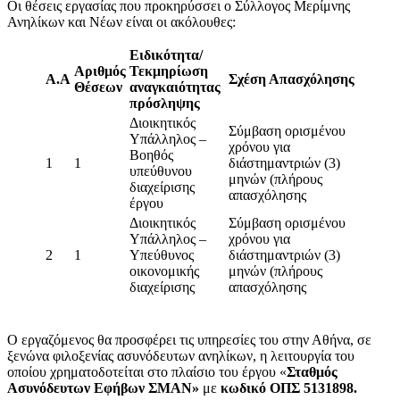
Οι θέσεις εργασίας που προκηρύσσει ο Σύλλογος Μερίμνης
Ανηλίκων και Νέων είναι οι ακόλουθες:
Ειδικότητα/
Αριθμός
Τεκμηρίωση
Α.Α
Σχέση Απασχόλησης
Θέσεων
αναγκαιότητας
πρόσληψης
Διοικητικός
Σύμβαση ορισμένου
Υπάλληλος –
χρόνου για
Βοηθός
1
1
διάστημαντριών (3)
υπεύθυνου
μηνών (πλήρους
διαχείρισης
απασχόλησης
έργου
Διοικητικός
Σύμβαση ορισμένου
Υπάλληλος –
χρόνου για
2
1
Υπεύθυνος
διάστημαντριών (3)
οικονομικής
μηνών (πλήρους
διαχείρισης
απασχόλησης
Ο εργαζόμενος θα προσφέρει τις υπηρεσίες του στην Αθήνα, σε
ξενώνα φιλοξενίας ασυνόδευτων ανηλίκων, η λειτουργία του
οποίου χρηματοδοτείται στο πλαίσιο του έργου «
Σταθμός
Ασυνόδευτων Εφήβων ΣΜΑΝ»
με
κωδικό ΟΠΣ 5131898.