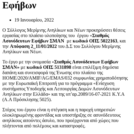
Εφήβων
19 Ιανουαρίου, 2022
Ο Σύλλογος Μερίμνης Ανηλίκων και Νέων προκηρύσσει θέσεις
εργασίας στο πλαίσιο υλοποίησης του έργου «
Σταθμός
Ασυνόδευτων Εφήβων ΣΜΑΝ
με
κωδικό ΟΠΣ 5022163
, και
την
Απόφαση 2_11/01/2022
του Δ.Σ του Συλλόγου Μερίμνης
Ανηλίκων και Νέων.
Το έργο με την ονομασία «
Σταθμός Ασυνόδευτων Εφήβων
ΣΜΑΝ»
με
κωδικό ΟΠΣ 5131898
είναι επιλέξιμη δημόσια
δαπάνη και συνεισφορά της Ένωσης στο πλαίσιο της
HOME/2020/AMIF/AG/EMAS/032 συμφωνίας χρηματοδότησης
με την Ευρωπαϊκή Επιτροπή για το πρόγραμμα «Ενίσχυση
συστήματος Υποδοχής και Λειτουργίας Δομών Ασυνόδευτων
Ανηλίκων στην Ελλάδα» και της υπ’αρ.2089/16-07-2021 Κ.Υ.Α
(Α.Α Πρόσκλησης 5025).
Στόχος του έργου είναι η στέγαση και η παροχή υπηρεσιών
ολοκληρωμένης φροντίδας και υποστήριξης σε ασυνόδευτους
ανηλίκους αιτούντες άσυλο, που προέρχονται από χώρες που
πλήττονται από πολέμους και καταστροφές.