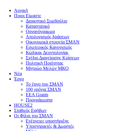
Αρχική
Ποιοι Είμαστε
Διοικητικό Συμβούλιο
Καταστατικό
Οργανόγραμμα
Απολογισμός δράσεων
Οικονομικά στοιχεία ΣΜΑΝ
Εσωτερικός Κανονισμός
Κώδικας Δεοντολογίας
Σχέδιο Διαχείρισης Κρίσεων
Πολιτική Ποιότητας
Μητρώο Μελών ΜΚΟ
Νέα
Έργο
Το έργο του ΣΜΑΝ
100 χρόνια ΣΜΑΝ
EEA Grants
Προγράμματα
HOUSE2
Σταθμός Εφήβων
Οι Φίλοι του ΣΜΑΝ
Ενέργειες υποστήριξης
Υποστηρικτές & Δωρητές