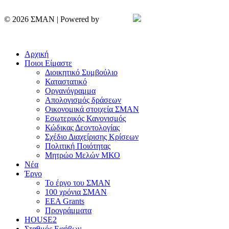
© 2026 ΣΜΑΝ | Powered by
Aboutnet
Πολιτική Απορρήτου | Cookies
Αρχική
Ποιοι Είμαστε
Διοικητικό Συμβούλιο
Καταστατικό
Οργανόγραμμα
Απολογισμός δράσεων
Οικονομικά στοιχεία ΣΜΑΝ
Εσωτερικός Κανονισμός
Κώδικας Δεοντολογίας
Σχέδιο Διαχείρισης Κρίσεων
Πολιτική Ποιότητας
Μητρώο Μελών ΜΚΟ
Νέα
Έργο
Το έργο του ΣΜΑΝ
100 χρόνια ΣΜΑΝ
EEA Grants
Προγράμματα
HOUSE2
Σταθμός Εφήβων