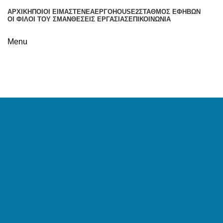
ΑΡΧΙΚΉ
ΠΟΙΟΙ ΕΊΜΑΣΤΕ
ΝΈΑ
ΈΡΓΟ
HOUSE2
ΣΤΑΘΜΌΣ ΕΦΉΒΩΝ
ΟΙ ΦΊΛΟΙ ΤΟΥ ΣΜΑΝ
ΘΈΣΕΙΣ ΕΡΓΑΣΊΑΣ
ΕΠΙΚΟΙΝΩΝΊΑ
Menu